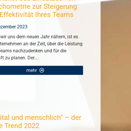
chometrie zur Steigerung
Effektivität Ihres Teams
ezember 2023
wir uns dem neuen Jahr nähern, ist es
ternehmen an der Zeit, über die Leistung
 Teams nachzudenken und für die
ft zu planen. Der…
mehr
gital und menschlich" – der
e Trend 2022