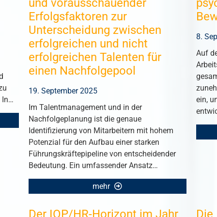
und vorausschauender
psy
Erfolgsfaktoren zur
Bew
Unterscheidung zwischen
8. Se
erfolgreichen und nicht
Auf d
erfolgreichen Talenten für
Arbei
einen Nachfolgepool
d
gesam
zu
zuneh
19. September 2025
 In…
ein, 
Im Talentmanagement und in der
entwi
Nachfolgeplanung ist die genaue
Identifizierung von Mitarbeitern mit hohem
Potenzial für den Aufbau einer starken
Führungskräftepipeline von entscheidender
Bedeutung. Ein umfassender Ansatz…
mehr
Der IOP/HR-Horizont im Jahr
Die