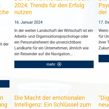
:
2024: Trends für den Erfolg
Psy
iche
nutzen
der 
16. Januar 2024
17. D
In der weiten Landschaft der Wirtschaft ist ein
Wenn 
Arbeits- und Organisationspsychologe oder
für Un
ein Personalreferent die unverzichtbare
ihrer
it der
Landkarte für ein Unternehmen, ähnlich wie
Zukun
ein Reisender auf die Navigation…
mehr
en
Die Macht der emotionalen
"Di
ung
Intelligenz: Ein Schlüssel zum
neu