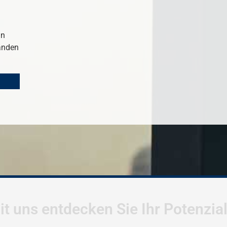
in
tänden
it uns entdecken Sie Ihr Potenzia