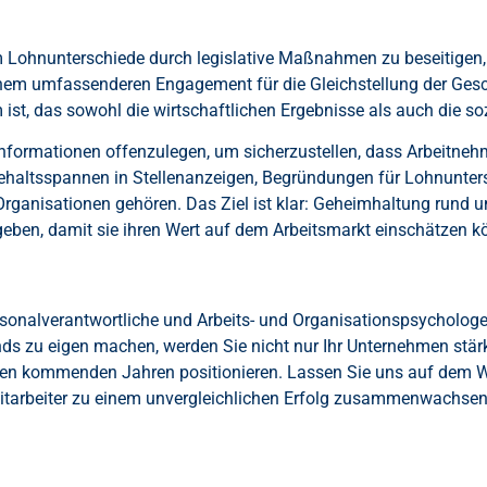
 Lohnunterschiede durch legislative Maßnahmen zu beseitigen,
 einem umfassenderen Engagement für die Gleichstellung der Ges
st, das sowohl die wirtschaftlichen Ergebnisse als auch die sozi
informationen offenzulegen, um sicherzustellen, dass Arbeitne
ehaltsspannen in Stellenanzeigen, Begründungen für Lohnunte
rganisationen gehören. Das Ziel ist klar: Geheimhaltung rund 
geben, damit sie ihren Wert auf dem Arbeitsmarkt einschätzen k
onalverantwortliche und Arbeits- und Organisationspsychologen
ends zu eigen machen, werden Sie nicht nur Ihr Unternehmen stär
n den kommenden Jahren positionieren. Lassen Sie uns auf dem We
Mitarbeiter zu einem unvergleichlichen Erfolg zusammenwachse