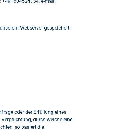
l: +491504524734, e-mail:
f unserem Webserver gespeichert.
frage oder der Erfüllung eines
n Verpflichtung, durch welche eine
hten, so basiert die