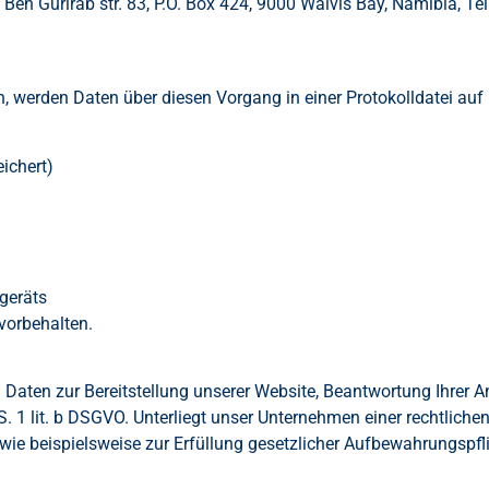
en Gurirab str. 83, P.O. Box 424, 9000 Walvis Bay, Namibia, Te
n, werden Daten über diesen Vorgang in einer Protokolldatei au
ichert)
geräts
vorbehalten.
Daten zur Bereitstellung unserer Website, Beantwortung Ihrer An
1 S. 1 lit. b DSGVO. Unterliegt unser Unternehmen einer rechtliche
ie beispielsweise zur Erfüllung gesetzlicher Aufbewahrungspflic