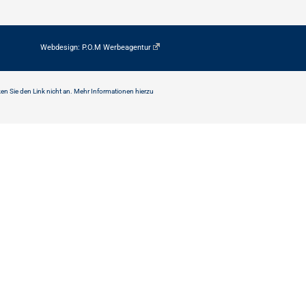
Webdesign:
P.O.M Werbeagentur
ken Sie den Link nicht an. Mehr Informationen hierzu