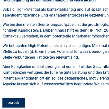
Hochbegabung als kontextabhängig und vielschichtig
Sobald High-Potential als kontextabhängig und auf spezifisch
Talentidentifizierungs- und -managementprozesse gezielter und
Wie bei den meisten Beurteilungsaufgaben ist die größtmögli
richtigen Kandidaten. Darüber hinaus hilft es dem HR Profi, z
Kontext zu verstehen, in dem potenzielle Mitarbeiter mögliche
Wir betrachten High-Potential als ein vielschichtiges Merkmal
Stelle zu haben (d. h. ein hohes Potenzial für was?), benötigen
Stelle verbundenen Tätigkeiten relevant sind.
Aber Fähigkeiten und Erfahrung sind nur ein Teil des Gesamtb
Kompetenzen verfügen, die für eine gute Leistung und den Erfo
Potential-Kandidaten oft ein solides gedankliches, motiviere
Aspekte lassen sich auf wissenschaftlich begründete Weise m
zurück