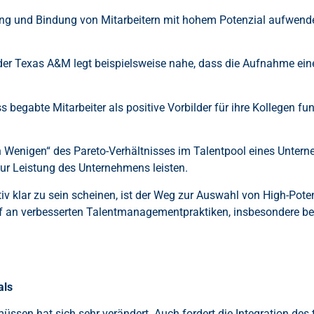
lung und Bindung von Mitarbeitern mit hohem Potenzial aufwenden
 der Texas A&M legt beispielsweise nahe, dass die Aufnahme ein
 begabte Mitarbeiter als positive Vorbilder für ihre Kollegen f
n Wenigen“ des Pareto-Verhältnisses im Talentpool eines Untern
r Leistung des Unternehmens leisten.
tiv klar zu sein scheinen, ist der Weg zur Auswahl von High-Potent
arf an verbesserten Talentmanagementpraktiken, insbesondere be
als
ssen hat sich sehr verändert. Auch fordert die Integration des 