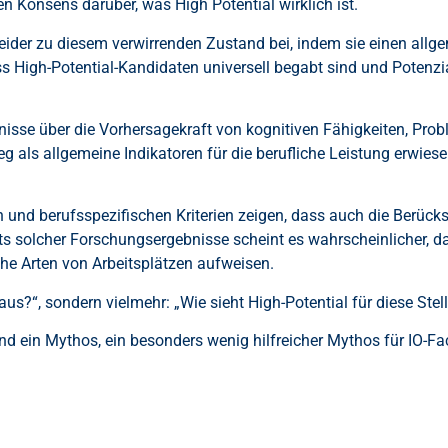
n Konsens darüber, was High Potential wirklich ist.
 leider zu diesem verwirrenden Zustand bei, indem sie einen all
s High-Potential-Kandidaten universell begabt sind und Potenzial
nisse über die Vorhersagekraft von kognitiven Fähigkeiten, Pro
 als allgemeine Indikatoren für die berufliche Leistung erwiese
d berufsspezifischen Kriterien zeigen, dass auch die Berücksi
s solcher Forschungsergebnisse scheint es wahrscheinlicher, d
che Arten von Arbeitsplätzen aufweisen.
 aus?“, sondern vielmehr: „Wie sieht High-Potential für diese Stel
end ein Mythos, ein besonders wenig hilfreicher Mythos für IO-Fac